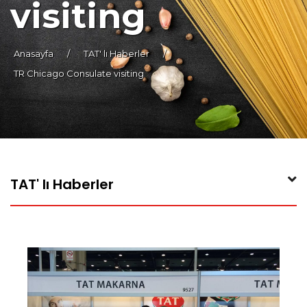
visiting
Anasayfa
/
TAT' lı Haberler
/
TR Chicago Consulate visiting
TAT' lı Haberler