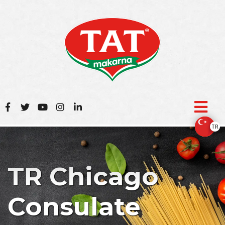
TR
TR Chicago
Consulate