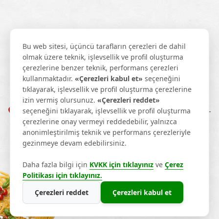
Bu web sitesi, üçüncü tarafların çerezleri de dahil
olmak üzere teknik, işlevsellik ve profil oluşturma
çerezlerine benzer teknik, performans çerezleri
kullanmaktadır.
«Çerezleri kabul et»
seçeneğini
tıklayarak, işlevsellik ve profil oluşturma çerezlerine
+90 342 337 28 40
info@tatmakarna.com
izin vermiş olursunuz.
«Çerezleri reddet»
seçeneğini tıklayarak, işlevsellik ve profil oluşturma
1. Organize Sanayi Bölgesi 83103 Nolu Cadde No: 8-
çerezlerine onay vermeyi reddedebilir, yalnızca
10, 27120 Şehitkamil/Gaziantep
anonimleştirilmiş teknik ve performans çerezleriyle
gezinmeye devam edebilirsiniz.
Daha fazla bilgi için
KVKK için tıklayınız
ve
Çerez
T羹m Haklar覺 Sakl覺d覺r. © 2026
Politikası için tıklayınız.
Çerezleri reddet
Çerezleri kabul et