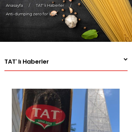
Anasayfa
/
TAT' lı Haberler
/
Anti-dumping zero for USA
TAT' lı Haberler