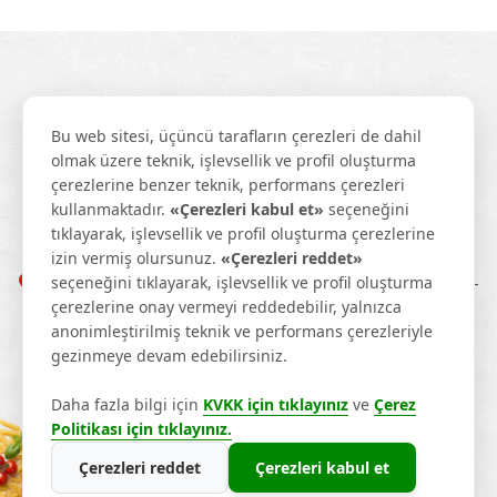
Bu web sitesi, üçüncü tarafların çerezleri de dahil
olmak üzere teknik, işlevsellik ve profil oluşturma
çerezlerine benzer teknik, performans çerezleri
kullanmaktadır.
«Çerezleri kabul et»
seçeneğini
tıklayarak, işlevsellik ve profil oluşturma çerezlerine
+90 342 337 28 40
info@tatmakarna.com
izin vermiş olursunuz.
«Çerezleri reddet»
seçeneğini tıklayarak, işlevsellik ve profil oluşturma
1. Organize Sanayi Bölgesi 83103 Nolu Cadde No: 8-
çerezlerine onay vermeyi reddedebilir, yalnızca
10, 27120 Şehitkamil/Gaziantep
anonimleştirilmiş teknik ve performans çerezleriyle
gezinmeye devam edebilirsiniz.
Daha fazla bilgi için
KVKK için tıklayınız
ve
Çerez
T羹m Haklar覺 Sakl覺d覺r. © 2026
Politikası için tıklayınız.
Çerezleri reddet
Çerezleri kabul et